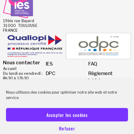
19bis rue Bayard
31000 TOULOUSE
FRANCE
Nous contacter
IES
FAQ
Accueil
DPC
Règlement
Du lundi au vendredi :
8h30 à 17h30
intérieur
Nos formations
TEL
Mentions Légales
05 63 28 21 63
Calendrier des
Nous utilisons des cookies pour optimiser notre site web et notre
MAIL
service.
formations
Droit de
ies@ies-institut.fr
rétractation
Financement
Accepter les cookies
CGU
A propos
CGV
Refuser
Appelez-nous