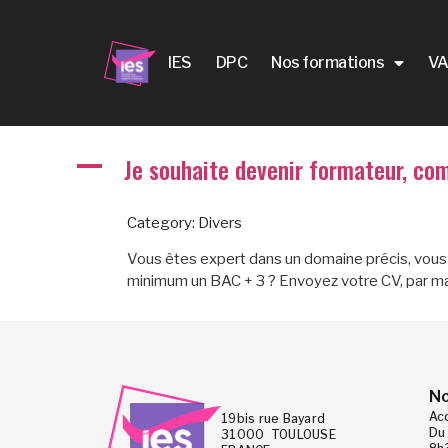
IES
DPC
Nos formations
VA
Je souhaite devenir formateur, co
A
Category: Divers
Vous êtes expert dans un domaine précis, vous
minimum un BAC + 3 ? Envoyez votre CV, par mail,
No
Ac
19bis rue Bayard
Du 
31000 TOULOUSE