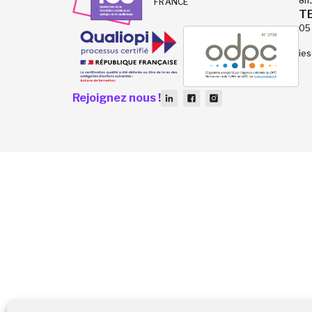
8h
FRANCE
T
05
ies
Rejoignez nous !