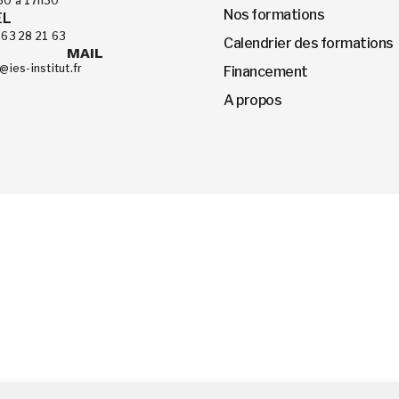
30 à 17h30
Nos formations
EL
 63 28 21 63
Calendrier des formations
MAIL
@ies-institut.fr
Financement
A propos