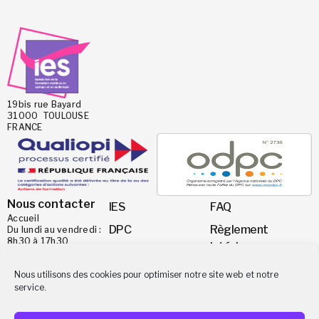
19bis rue Bayard
31000 TOULOUSE
FRANCE
Nous contacter
IES
FAQ
Accueil
DPC
Règlement
Du lundi au vendredi :
8h30 à 17h30
intérieur
Nos formations
TEL
Mentions Légales
05 63 28 21 63
Calendrier des
Nous utilisons des cookies pour optimiser notre site web et notre
MAIL
service.
formations
Droit de
ies@ies-institut.fr
rétractation
Financement