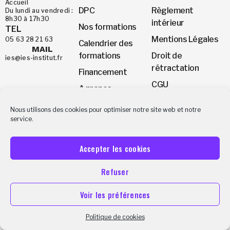
Accueil
DPC
Règlement
Du lundi au vendredi :
8h30 à 17h30
intérieur
Nos formations
TEL
Mentions Légales
05 63 28 21 63
Calendrier des
MAIL
formations
Droit de
ies@ies-institut.fr
rétractation
Financement
CGU
A propos
CGV
Appelez-nous
Nous utilisons des cookies pour optimiser notre site web et notre
Rejoignez nous !
05 63 28 21 63
service.
© Copyright 2026, IES Institut. Tous droits réservés.
Accepter les cookies
Refuser
Voir les préférences
Politique de cookies