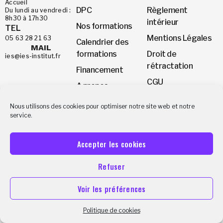
Accueil
DPC
Règlement
Du lundi au vendredi :
8h30 à 17h30
intérieur
Nos formations
TEL
Mentions Légales
05 63 28 21 63
Calendrier des
MAIL
formations
Droit de
ies@ies-institut.fr
rétractation
Financement
CGU
A propos
CGV
Appelez-nous
Nous utilisons des cookies pour optimiser notre site web et notre
Rejoignez nous !
05 63 28 21 63
service.
© Copyright 2026, IES Institut. Tous droits réservés.
Accepter les cookies
Refuser
Voir les préférences
Politique de cookies