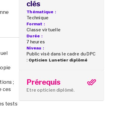
clés
onne
Thématique :
Technique
Format :
Classe virtuelle
Durée :
7 heures
Niveau :
suel
Public visé dans le cadre du DPC
:
Opticien Lunetier diplômé
ropie
Prérequis
ions ;
e ces
Etre opticien diplômé.
es tests