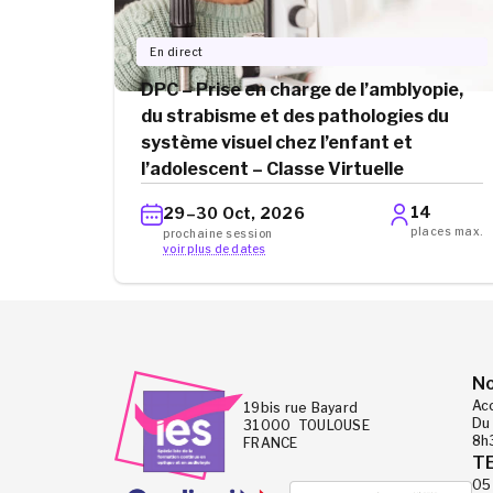
En direct
DPC – Prise en charge de l’amblyopie,
du strabisme et des pathologies du
système visuel chez l’enfant et
l’adolescent – Classe Virtuelle
14
29–30 Oct, 2026
places max.
prochaine session
voir plus de dates
No
Ac
19bis rue Bayard
Du 
31000 TOULOUSE
8h
FRANCE
T
05