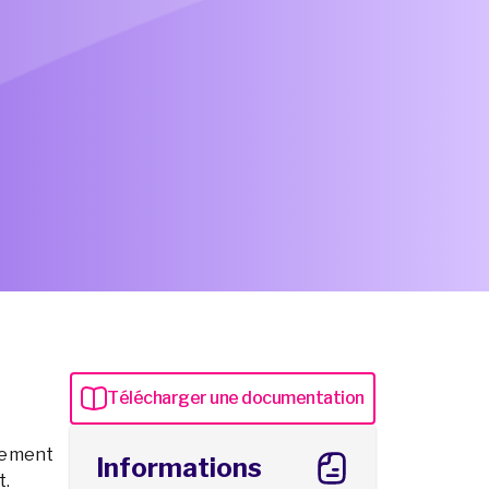
T
é
l
é
c
h
a
r
g
e
r
u
n
e
d
o
c
u
m
e
n
t
a
t
i
o
n
T
é
l
é
c
h
a
r
g
e
r
u
n
e
d
o
c
u
m
e
n
t
a
t
i
o
n
ppement
Informations
t.