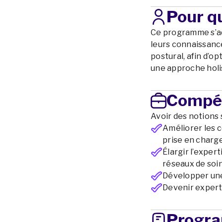
Pour qu
Ce programme s’ad
leurs connaissances
postural, afin d’op
une approche holi
Compé
Avoir des notions s
Améliorer les 
prise en charge
Élargir l’exper
réseaux de soin
Développer une 
Devenir expert 
Progr