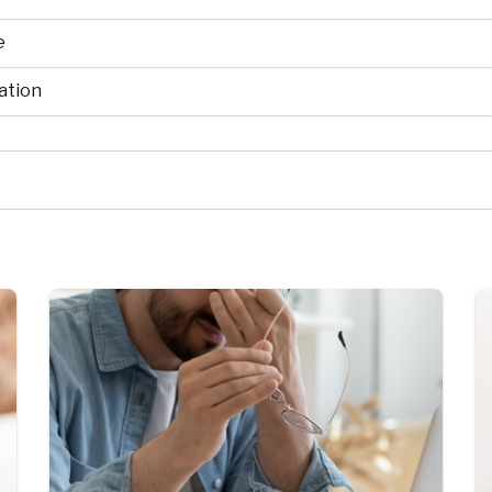
e
ation