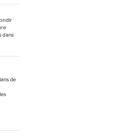
ondir
bre
ts dans
lans de
des
.