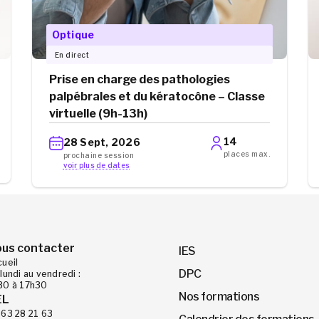
Optique
En direct
Prise en charge des pathologies
palpébrales et du kératocône – Classe
virtuelle (9h-13h)
14
28 Sept, 2026
places max.
prochaine session
voir plus de dates
us contacter
IES
cueil
DPC
lundi au vendredi :
30 à 17h30
Nos formations
EL
 63 28 21 63