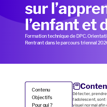
sur l’appre
l’enfant et 
Formation technique de DPC. Orientat
Rentrant dans le parcours triennal 2
Conten
Contenu
Détecter, prendre 
Objectifs
l’adolescent, son
Pour qui ?
visuel normal afin 