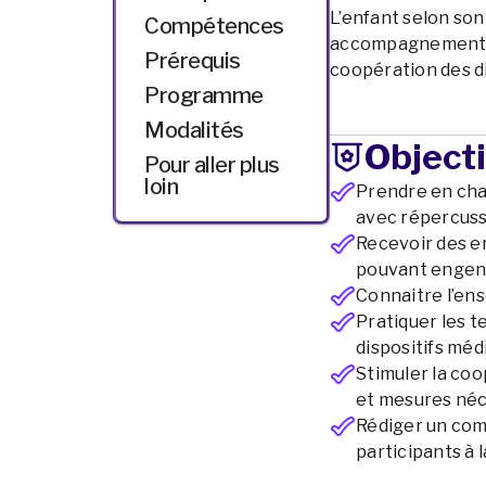
L’enfant selon son
Compétences
accompagnement d
Prérequis
coopération des d
Programme
Modalités
Objecti
Pour aller plus
loin
Prendre en cha
avec répercussi
Recevoir des en
pouvant engend
Connaitre l’ens
Pratiquer les t
dispositifs méd
Stimuler la coo
et mesures néce
Rédiger un comp
participants à 