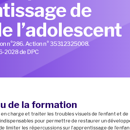
ntissage de
de l’adolescent
ion n°286. Action n° 35312325008.
026-2028 de DPC
u de la formation
en charge et traiter les troubles visuels de l’enfant et de
t indispensables pour permettre de restaurer un dévelo
de limiter les répercussions sur l’apprentissage de l’enfan