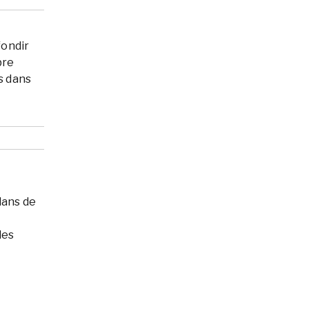
fondir
bre
ts dans
lans de
des
.