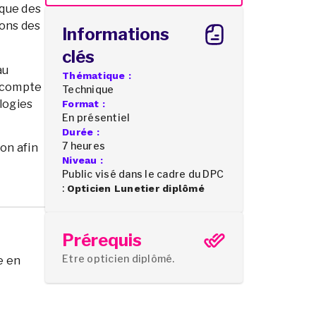
ique des
ions des
Informations
clés
au
Thématique :
n compte
Technique
ologies
Format :
En présentiel
Durée :
7 heures
on afin
Niveau :
Public visé dans le cadre du DPC
:
Opticien Lunetier diplômé
Prérequis
Etre opticien diplômé.
e en