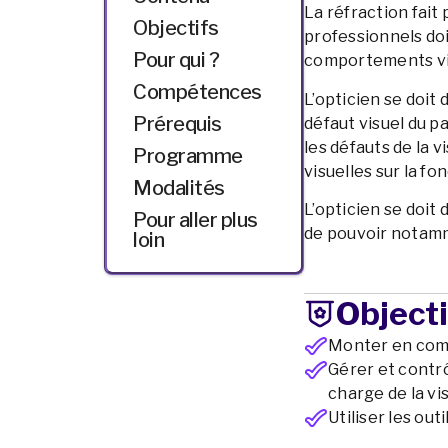
La réfraction fait
Objectifs
professionnels do
Pour qui ?
comportements visu
Compétences
L’opticien se doit
Prérequis
défaut visuel du p
les défauts de la v
Programme
visuelles sur la fon
Modalités
L’opticien se doit
Pour aller plus
de pouvoir notamm
loin
Objecti
Monter en comp
Gérer et contrô
charge de la vis
Utiliser les out