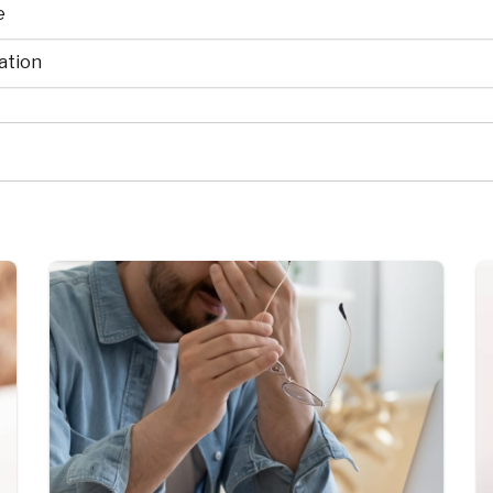
e
ation