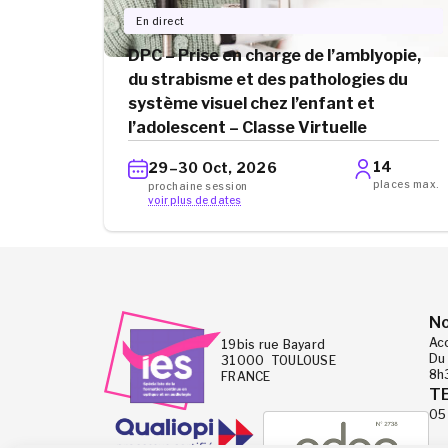
En direct
DPC – Prise en charge de l’amblyopie,
du strabisme et des pathologies du
système visuel chez l’enfant et
l’adolescent – Classe Virtuelle
14
29–30 Oct, 2026
places max.
prochaine session
voir plus de dates
No
Ac
19bis rue Bayard
Du 
31000 TOULOUSE
8h
FRANCE
T
05