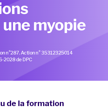
ions
à une myopie
ion n°287. Action n° 35312325014
026-2028 de DPC
u de la formation