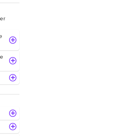
per
e
de