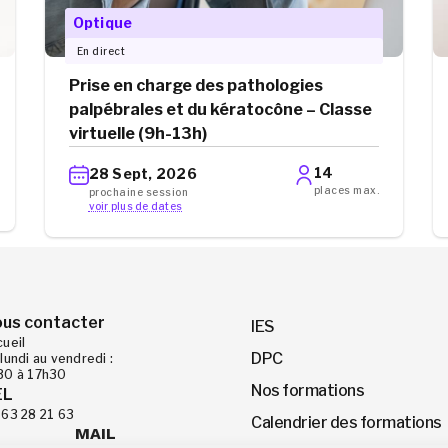
Optique
En direct
Prise en charge des pathologies
palpébrales et du kératocône – Classe
virtuelle (9h-13h)
14
28 Sept, 2026
places max.
prochaine session
voir plus de dates
us contacter
IES
cueil
DPC
lundi au vendredi :
30 à 17h30
Nos formations
EL
 63 28 21 63
Calendrier des formations
MAIL