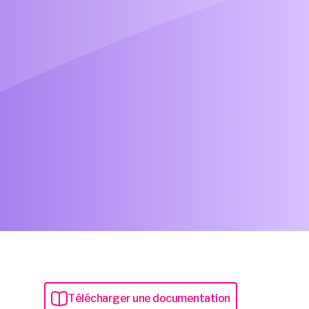
T
é
l
é
c
h
a
r
g
e
r
u
n
e
d
o
c
u
m
e
n
t
a
t
i
o
n
T
é
l
é
c
h
a
r
g
e
r
u
n
e
d
o
c
u
m
e
n
t
a
t
i
o
n