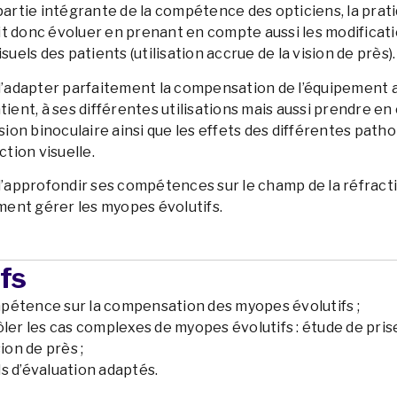
 partie intégrante de la compétence des opticiens, la prat
it donc évoluer en prenant en compte aussi les modificat
els des patients (utilisation accrue de la vision de près).
 d’adapter parfaitement la compensation de l’équipement 
atient, à ses différentes utilisations mais aussi prendre e
ision binoculaire ainsi que les effets des différentes path
ction visuelle.
 d’approfondir ses compétences sur le champ de la réfracti
ent gérer les myopes évolutifs.
fs
étence sur la compensation des myopes évolutifs ;
ler les cas complexes de myopes évolutifs : étude de pris
ion de près ;
ils d’évaluation adaptés.